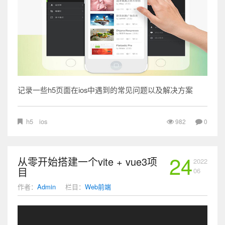
记录一些h5页面在ios中遇到的常见问题以及解决方案
h5
ios
982
0
24
从零开始搭建一个vite + vue3项
2022
目
06
作者：
Admin
栏目：
Web前端